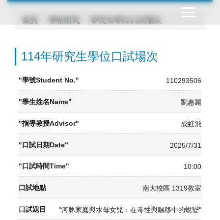
跳
到
首頁
學術研究
研究生學位口試場次
主
要
114年研究生學位口試場次
內
容
區
110293506
劉惠麗
成虹飛
2025/7/31
10:00
南大校區 1319教室
"河豚家庭與水母女兒：在毒性與飄移中的蛻變"